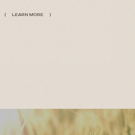
(
LEARN MORE
)