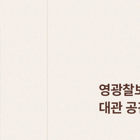
영광찰
대관 공