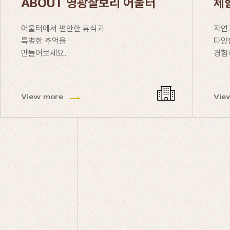
ABOUT 영광찰보리 어울터
체
어울터에서 편안한 휴식과
자연
특별한 추억을
다양
만들어보세요.
경험
View more
Vie