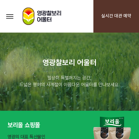
실시간 대관 예약
영광찰보리 어울터
일상이 특별해지는 공간,
드넓은 평야의 사계절이 아름다운 어울터를 만나보세요.
보리올 쇼핑몰
영광의 대표 특산물인