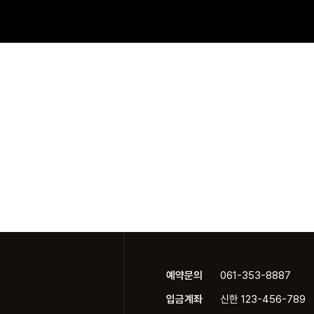
예약문의
061-353-8887
입금계좌
신한 123-456-789