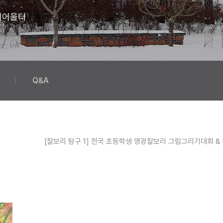
리어울터
Q&A
[찰보리 탐구 1] 전국 초등학생 영광찰보리 그림그리기대회 &