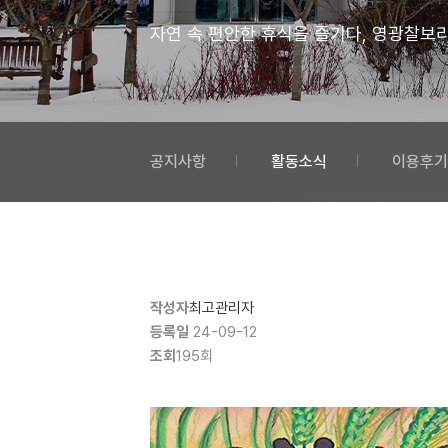
자연 속 편안한 휴식을 즐기다, 영광찰보
공지사항
활동소식
이용후기
작성자
최고관리자
등록일
24-09-12
조회
195회