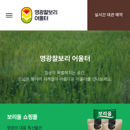
실시간 대관 예약
영광찰보리 어울터
일상이 특별해지는 공간,
드넓은 평야의 사계절이 아름다운 어울터를 만나보세요.
보리올 쇼핑몰
영광의 대표 특산물인